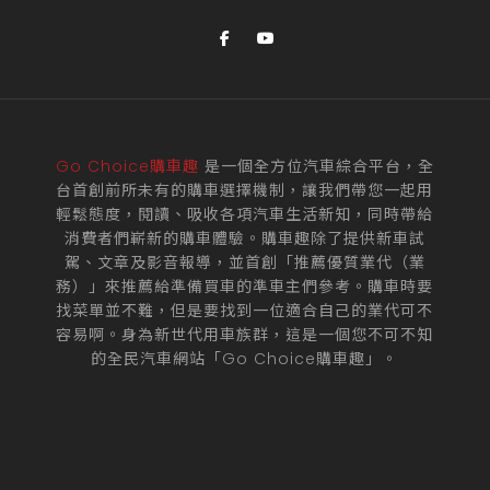
Go Choice購車趣
是一個全方位汽車綜合平台，全
台首創前所未有的購車選擇機制，讓我們帶您一起用
輕鬆態度，閱讀、吸收各項汽車生活新知，同時帶給
消費者們嶄新的購車體驗。購車趣除了提供新車試
駕、文章及影音報導，並首創「推薦優質業代（業
務）」來推薦給準備買車的準車主們參考。購車時要
找菜單並不難，但是要找到一位適合自己的業代可不
容易啊。身為新世代用車族群，這是一個您不可不知
的全民汽車網站「Go Choice購車趣」。