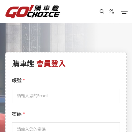
購車趣
會員登入
帳號
*
密碼
*