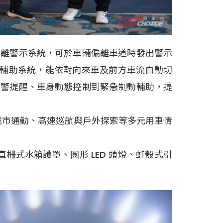
道偏離警示系統，可於車輛偏離車道時發出警示
遠光燈輔助系統，能依對向來車及前方車流自動切
，從預警提醒、車身動態控制到緊急制動輔助，提
，更兼顧城市通勤、高速巡航與戶外探索等多元用車情
柵式水箱護罩、圓形 LED 頭燈、蚌殼式引