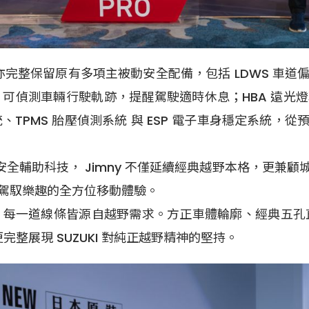
y 亦完整保留原有多項主被動安全配備，包括 LDWS 車
警示系統，可偵測車輛行駛軌跡，提醒駕駛適時休息；HBA 
統、TPMS 胎壓偵測系統 與 ESP 電子車身穩定系統
port 主動安全輔助科技， Jimny 不僅延續經典越野本格
駕馭樂趣的全方位移動體驗。
念，每一道線條皆源自越野需求。方正車體輪廓、經典五孔直
完整展現 SUZUKI 對純正越野精神的堅持。