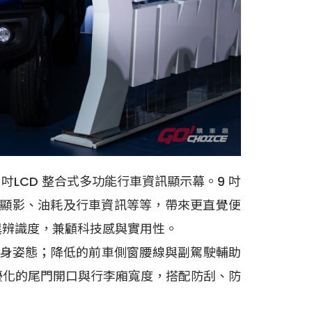
 吋LCD 整合式多功能行車資訊顯示幕。9 吋
並整合倒車顯影、油耗及行車資訊等等，帶來更直覺便
優異辨識度，兼顧科技感與實用性。
握車身姿態；降低的前車側窗腰線與副駕駛輔助
，優化的尾門開口與行李廂寬度，搭配防刮、防