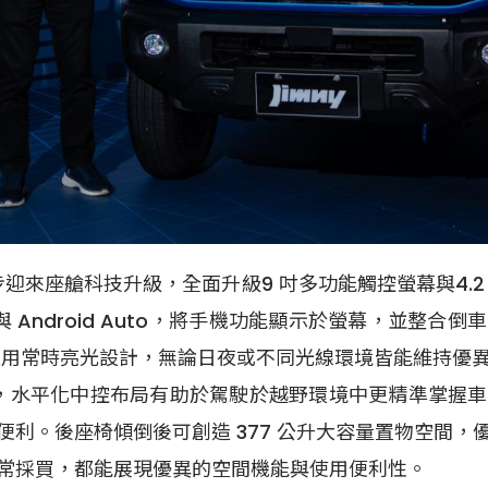
步迎來座艙科技升級，全面升級9 吋多功能觸控螢幕與4.2
ay 與 Android Auto，將手機功能顯示於螢幕，
儀表則採用常時亮光設計，無論日夜或不同光線環境皆能維持
思維，水平化中控布局有助於駕駛於越野環境中更精準掌
利。後座椅傾倒後可創造 377 公升大容量置物空間
常採買，都能展現優異的空間機能與使用便利性。