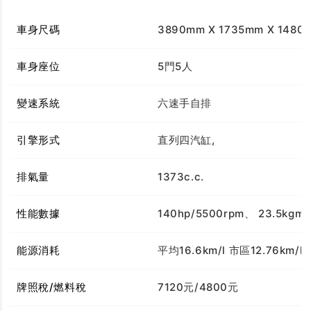
車身尺碼 
3890mm X 1735mm X 1480
車身座位
5門5人
變速系統
六速手自排
引擎形式
直列四汽缸,
排氣量
1373c.c.
性能數據
140hp/5500rpm、 23.5kgm
能源消耗
平均16.6km/l 市區12.76km/
牌照稅/燃料稅
7120元/4800元