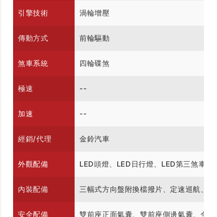
引擎技術
渦輪增壓
傳動方式
前輪驅動
煞車系統
四輪碟煞
極速
--
加速
--
經銷/代理
金鈴汽車
外觀配備
LED頭燈、LED日行燈、LED第三煞車燈
內裝配備
三幅式方向盤附換檔撥片、定速巡航、恆
安全配備
雙前座正面氣囊、雙前座側邊氣囊、全尺寸