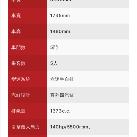
車寬
1735mm
車高
1480mm
車門數
5門
乘客數
5人
變速系統
六速手自排
汽缸設計
直列四汽缸
排氣量
1373c.c.
引擎最大馬力
140hp/5500rpm、