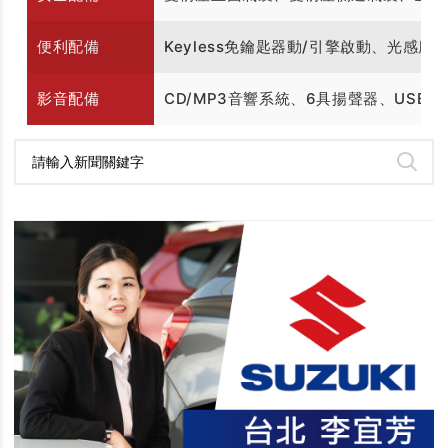
便利配備
Keyless免鑰匙器動/引擎啟動、光感
影音配備
CD/MP3音響系統、6具揚聲器、USB連