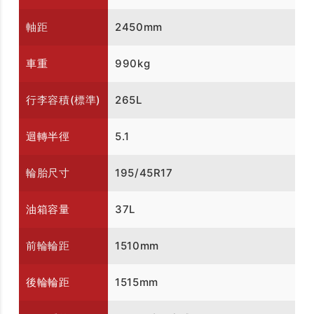
軸距
2450mm
車重
990kg
行李容積(標準)
265L
迴轉半徑
5.1
輪胎尺寸
195/45R17
油箱容量
37L
前輪輪距
1510mm
後輪輪距
1515mm