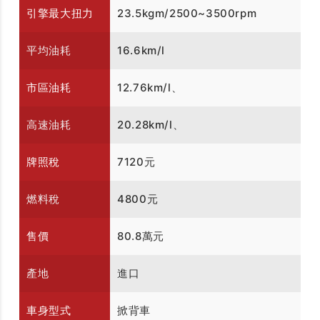
引擎最大扭力
23.5kgm/2500~3500rpm
平均油耗
16.6km/l
市區油耗
12.76km/l、
高速油耗
20.28km/l、
牌照稅
7120元
燃料稅
4800元
售價
80.8萬元
產地
進口
車身型式
掀背車