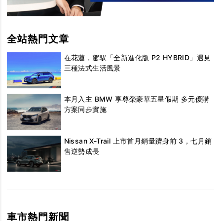
全站熱門文章
在花蓮，駕馭「全新進化版 P2 HYBRID」遇見
三種法式生活風景
本月入主 BMW 享尊榮豪華五星假期 多元優購
方案同步實施
Nissan X-Trail 上市首月銷量躋身前 3，七月銷
售逆勢成長
車市熱門新聞