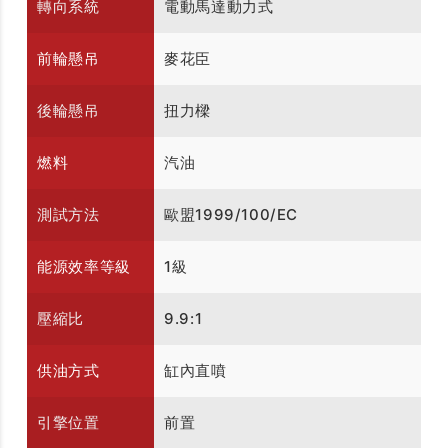
轉向系統
電動馬達動力式
前輪懸吊
麥花臣
後輪懸吊
扭力樑
燃料
汽油
測試方法
歐盟1999/100/EC
能源效率等級
1級
壓縮比
9.9:1
供油方式
缸內直噴
引擎位置
前置