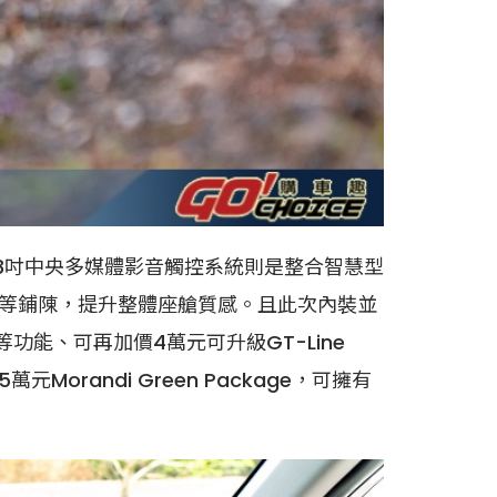
、8吋中央多媒體影音觸控系統則是整合智慧型
等鋪陳，提升整體座艙質感。且此次內裝並
能、可再加價4萬元可升級GT-Line
Morandi Green Package，可擁有