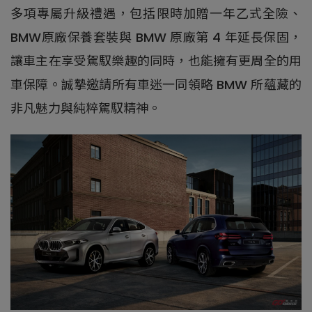
多項專屬升級禮遇，包括限時加贈一年乙式全險、
BMW原廠保養套裝與 BMW 原廠第 4 年延長保固，
讓車主在享受駕馭樂趣的同時，也能擁有更周全的用
車保障。誠摯邀請所有車迷一同領略 BMW 所蘊藏的
非凡魅力與純粹駕馭精神。