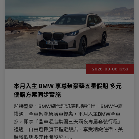
2026-08-06 13:53
本月入主 BMW 享尊榮豪華五星假期 多元
優購方案同步實施
迎接盛夏，BMW總代理汎德限時推出「BMW仲夏
禮遇」全車系尊榮購車優惠，本月入主BMW全車
系，即享「晶華酒店集團三天兩夜專屬套裝行程」
禮遇，自由選擇旗下指定飯店，享受精緻住宿、美
饌餐飲與多元休閒設施，...