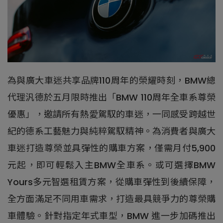
為與廣大車迷共享品牌110周年的榮耀時刻，BMW總
代理汎德於五月限時推出「BMW 110周年全車系尊榮
優惠」，邀請所有熱愛駕馭的車迷，一同感受跨越世
紀的德系工藝魅力與純粹駕馭精神。為消費者與廣大
車迷打造尊榮並具彈性的購車方案，僅需月付5,900
元起，即可輕鬆入主BMW全車系。或可選擇BMW
Yours多元智選租賃方案，從購車彈性到後續保障，
全方面滿足不同用車需求，打造最具競爭力的尊榮購
車體驗。針對指定年式車型，BMW 進一步加碼推出