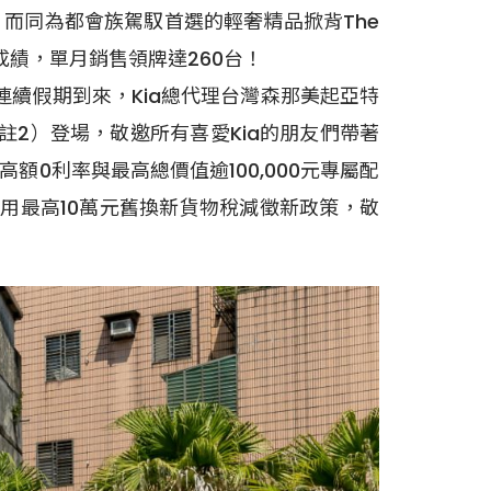
！而同為都會族駕馭首選的輕奢精品掀背The
亮成績，單月銷售領牌達260台！
連續假期到來，Kia總代理台灣森那美起亞特
註2）登場，敬邀所有喜愛Kia的朋友們帶著
0利率與最高總價值逾100,000元專屬配
用最高10萬元舊換新貨物稅減徵新政策，敬