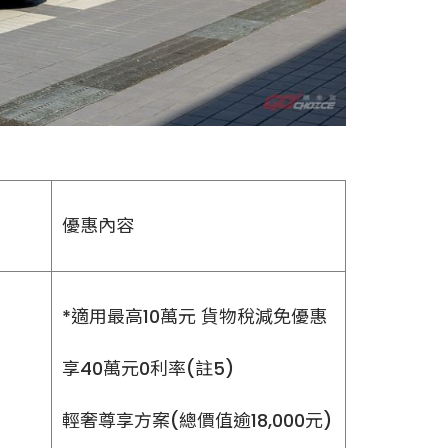
優惠內容
*適用最高10萬元 貨物稅減免優惠
享40萬元0利率(註5)
輕奢尊享方案(總價值逾18,000元)