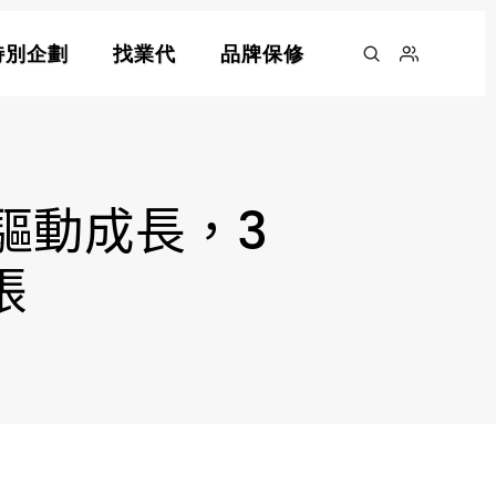
特別企劃
找業代
品牌保修
銷驅動成長，3
張