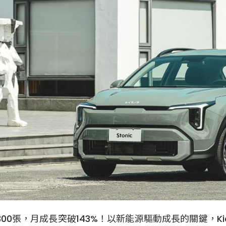
00張，月成長突破143%！以新能源驅動成長的關鍵，Kia旗