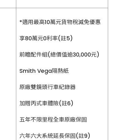
*適用最高10萬元貨物稅減免優惠
享80萬元0利率(註5)
前瞻配件組(總價值逾30,000元)
Smith Vega隔熱紙
原廠雙鏡頭行車紀錄器
加贈丙式車體險(註6)
五年不限里程全車原廠保固
六年六大系統延長保固(註9)