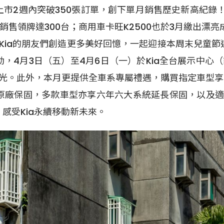
上市2週內突破350張訂單，創下單月銷售歷史新高紀錄
一季銷售領牌達300台；商用車卡旺K2500也於3月繳出漂
ia的朋友們創造更多美好回憶，一起迎接本周末兒童節
動，4月3日（五）至4月6日（一）於Kia全台展示中心（
。此外，本月更提供全車系專屬禮遇，購買指定車型享高額
限原廠保固，多款車型亦享六年六大系統延長保固，以及適
感受Kia永續移動新未來。