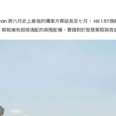
n 將六月史上最強的購車方案延長至七月， HS 1.5T旗艦版
價格，輕鬆擁有超規滿配的高階配備，實踐對於智慧駕馭與質