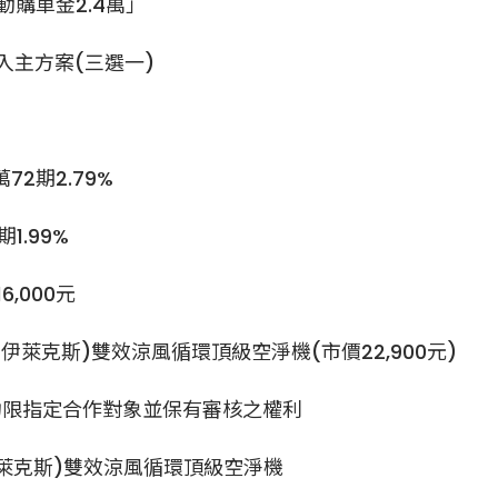
購車金2.4萬」
輕鬆入主方案(三選一)
萬72期2.79%
期1.99%
,000元
ux(伊萊克斯)雙效涼風循環頂級空淨機(市價22,900元)
均限指定合作對象並保有審核之權利
ux(伊萊克斯)雙效涼風循環頂級空淨機