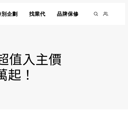
特別企劃
找業代
品牌保修
 享超值入主價
 萬起！