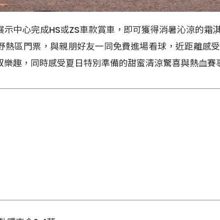
展示中心完成HS或ZS車款賞車，即可獲得消暑沁涼的霜
野熱區門票，與親朋好友一同免費進場看球，近距離感
馭樂趣，同時感受夏日特別準備的甜蜜清涼驚喜與熱血賽