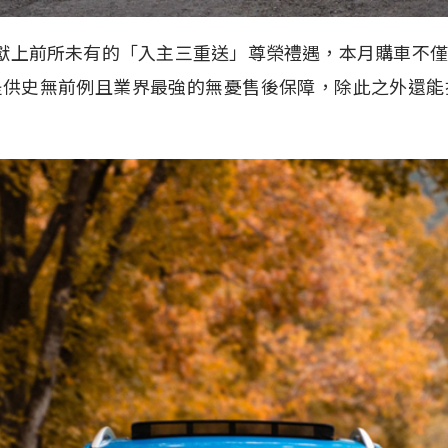
V旗艦版更獻上前所未有的「入主三重送」尊榮禮遇，本月購車
提供史無前例且業界最強的無憂售後保障，除此之外還