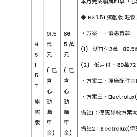
本月完成領牌即享「心動
◆ HS 1.5T旗艦版 
‧方案一、優惠貸款
91.5
86.
H
萬
5萬
(1) 低首付2萬- 89.5
S
元
元
1.
(2) 低月付 - 80萬72
(已
(已
5
含
含
‧方案二、原廠配件金16
T
心
心
‧方案三、Electrol
旗
動
動
艦
購
購
備註1：優惠貸款方案
版
車
車
備註2：Electrol
金)
金)