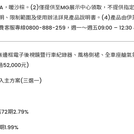
75WBA，暖沙棕。(2)僅提供至MG展示中心領取，不提供
明、限制範圍及使用辦法詳見產品說明書。(4)產品由
線0800-888-259，週一～週五09:00 – 12:30 & 
無邊框電子後視鏡暨行車紀錄器、風格側裙、全車座艙氣
2,000元)
輕鬆入主方案(三選一)
萬72期2.79%
期1.99%