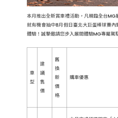
本月推出全新賞車禮活動，凡親臨全台MG
就有機會抽中8月假日臺北大巨蛋棒球賽內
體驗！誠摯邀請您步入展間體驗MG專屬駕
舊
建
換
車
議
新
購車優惠
型
售
價
價
格