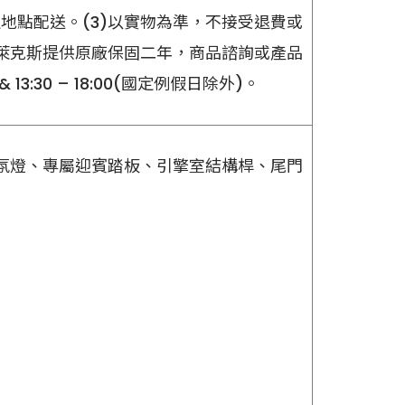
指定地點配送。(3)以實物為準，不接受退費或
伊萊克斯提供原廠保固二年，商品諮詢或產品
13:30 – 18:00(國定例假日除外)。
氛燈、專屬迎賓踏板、引擎室結構桿、尾門