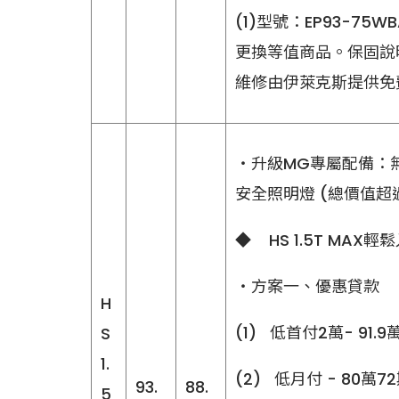
(1)型號：EP93-
更換等值商品。保固說
維修由伊萊克斯提供免費客服專
‧升級MG專屬配備：
安全照明燈 (總價值超過5
◆ HS 1.5T MAX
‧方案一、優惠貸款
H
(1) 低首付2萬- 91.9
S
1.
(2) 低月付 - 80萬72
93.
88.
5