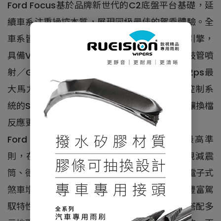
Ford Focus基於品牌新世代的C2底盤平台基礎，延
續車系注重操控本質，展現同級最佳的駕乘體驗。全
車系皆搭載1.5升EcoBoost®182渦輪增壓汽油引擎，
具備VDE汽缸間歇技術、雙噴油系統技術（PFI歧管噴
射／GDI缸內直噴）和曲軸偏置技術，造就182ps最
大馬力與24.5kgm最大扭力，搭配優化液壓控制系
統的SelectShift™八速手自排／自排變速箱，讓換檔
反應更加細膩順暢。
Ford Focus持續奉行「與德同規」的品牌最高準
則，在原有懸吊硬體結構上，導入新世代德規減震
筒、德規EPAS電子式轉向輔助系統、德規EBB電子式
煞車增壓輔助系統，完美詮釋Ford引以為傲的豐富駕
馭特性。同時前麥花臣及後獨立多連桿配置，搭配多