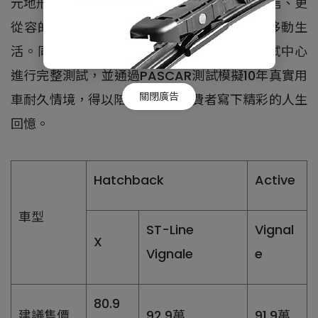
元地形行車模式系統，可使駕駛與乘客以更自信、更
從容的姿態，輕鬆穿梭不同情境場域，豐富移動生
活。同時Ford Focus更遠赴歐洲Lommel測試中心
進行完整測試，並通過PASCAR測試模擬10年真實用
關閉廣告
車耐久情境，得以陪伴每一位消費者寫下精彩的人生
回憶。
Hatchback
Active
車型
ST-Line
Vignal
X
Vignale
e
80.9
建議售價
92.9萬
91.9萬