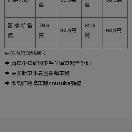
萬
萬
舊換新售
79.9
82.9
94.9萬
93.9萬
價
萬
萬
更多內容請點擊：
➡️
買車不知從哪下手？購車趣告訴你
➡️
更多新車訊息盡在購車趣
➡️
即刻訂閱購車趣Youtube頻道
瀏覽人數：3428人