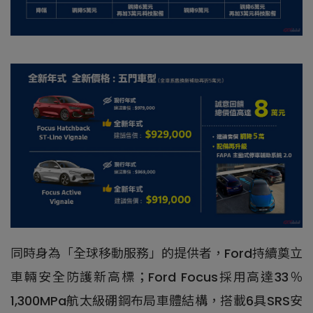
同時身為「全球移動服務」的提供者，Ford持續奠立
車輛安全防護新高標；Ford Focus採用高達33％
1,300MPa航太級硼鋼布局車體結構，搭載6具SRS安