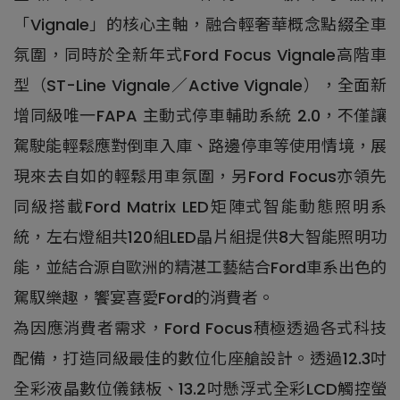
「Vignale」的核心主軸，融合輕奢華概念點綴全車
氛圍，同時於全新年式Ford Focus Vignale高階車
型（ST-Line Vignale／Active Vignale），全面新
增同級唯一FAPA 主動式停車輔助系統 2.0，不僅讓
駕駛能輕鬆應對倒車入庫、路邊停車等使用情境，展
現來去自如的輕鬆用車氛圍，另Ford Focus亦領先
同級搭載Ford Matrix LED矩陣式智能動態照明系
統，左右燈組共120組LED晶片組提供8大智能照明功
能，並結合源自歐洲的精湛工藝結合Ford車系出色的
駕馭樂趣，饗宴喜愛Ford的消費者。
為因應消費者需求，Ford Focus積極透過各式科技
配備，打造同級最佳的數位化座艙設計。透過12.3吋
全彩液晶數位儀錶板、13.2吋懸浮式全彩LCD觸控螢