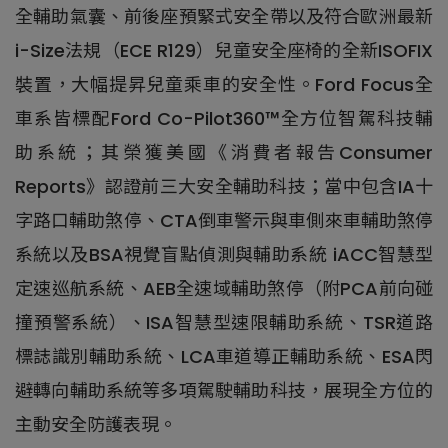
全輔助氣囊、前後座預緊式安全帶以及符合歐洲最新
i-Size法規（ECE R129）兒童安全座椅的全新ISOFIX
裝置，大幅提昇兒童乘車的安全性。Ford Focus全
車系皆標配Ford Co-Pilot360™全方位智駕科技輔
助系統；其榮獲美國《消費者報告Consumer
Reports》認證前三大安全輔助科技；當中包含IA十
字路口輔助煞停、CTA倒車警示與車側來車輔助煞停
系統以及BSA視覺盲點偵測與輔助系統 iACC智慧型
定速巡航系統、AEB全速域輔助煞停（附PCA前向碰
撞預警系統）、ISA智慧型速限輔助系統、TSR道路
標誌識別輔助系統、LCA車道導正輔助系統、ESA閃
避轉向輔助系統等多項駕駛輔助科技，展現全方位的
主動安全防護表現。