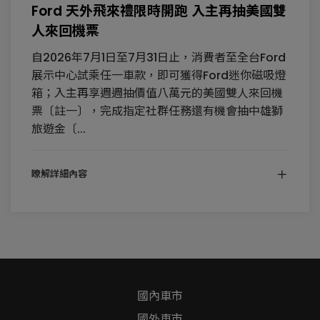
Ford 天外飛來禮限時開跑 入主再抽美國雙
人來回機票
自2026年7月1日至7月31日止，消費者至全台Ford
展示中心試乘任一車款，即可獲得Ford迷你磁吸燈
箱；入主再享週週抽價值八萬元的美國雙人來回機
票〔註一〕，完成指定社群任務還有機會抽中雄獅
旅遊金〔...
瞭解詳細內容
國內車市
國外車市