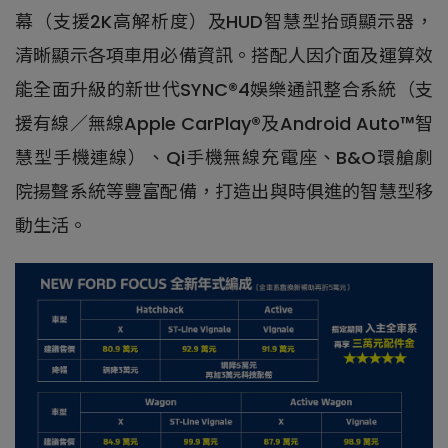
幕（支援2K高解析度）及HUD智慧型抬頭顯示器，
清晰顯示各項車用必備資訊。搭配人因介面及運算效
能全面升級的新世代SYNC®4娛樂通訊整合系統（支
援有線／無線Apple CarPlay®及Android Auto™智
慧型手機連線）、Qi手機無線充電座、B&O環艙劇
院揚聲系統等豐富配備，打造出與時俱進的智慧型移
動生活。