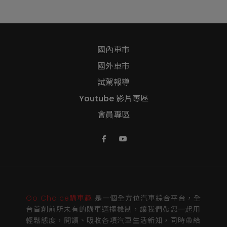
國內車市
國外車市
試駕報導
Youtube 影片專區
會員專區
Go Choice購車趣
是一個全方位汽車綜合平台，全
台首創前所未有的購車選擇機制，讓我們帶您一起用
輕鬆態度，閱讀、吸收各項汽車生活新知，同時帶給