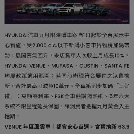
HYUNDAI汽車九月限時購車案自1日起於全台展示中
心實施，受2,000 c.c.以下新購小客車貨物稅加碼帶
動，展間買氣回升，來店賞車人次較上月成長10%。
HYUNDAI VENUE、MUFASA、CUSTIN、SANTA FE
均屬政策適用範圍；若同時辦理符合要件之汰舊換
新，合計最高可減負10萬元。全車系同步加碼「三好
禮」：高額零利率、FSK全車藍鑽隔熱紙、5年六大
系統不限里程延長保固，讓消費者把握九月黃金入主
檔期。
VENUE 年度風雲車｜都會安心首選，含舊換新 63.9