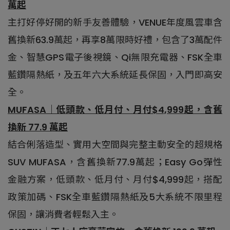
萬起
主打好停好開的新手友善體驗，VENUE年度風雲車含
舊換新63.9萬起，再享8萬限時好禮，包含了3萬配件
金、智慧GPS電子後視鏡、Qi無限充電器、FSK全車
藍鑽隔熱紙，及五年六大系統延長保固，入門即高安
全。
MUFASA｜低頭款、低月付、月付$4,999起，含舊
換新 77.9 萬起
結合俐落造型、實用大空間與完整主動安全的超規格
SUV MUFASA，含舊換新77.9萬起；Easy Go彈性
金融方案，低頭款、低月付、月付$4,999起，搭配
政策加碼、FSK全車藍鑽隔熱紙及5大系統不限里程
保固，讓消費者輕鬆入主。