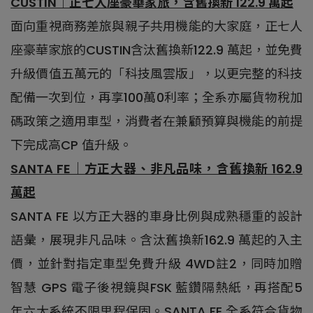
CUSTIN｜正七人座豪華家旅，含舊換新 122.9 萬起
面向重視商務差旅與親子共用機能的大家庭，正七人
座豪華家旅的CUSTIN含汰舊換新122.9 萬起，並免費
升級價值五萬元的「科技風雲版」，以更完整的科技
配備一次到位，再享100萬0利率；全系亦屬貨物稅加
碼政策之適用車型，消費者在兼顧預算與機能的前提
下完成高CP 值升級。
SANTA FE｜方正大器、非凡品味，含舊換新 162.9
萬起
SANTA FE 以方正大器的車身比例與成熟穩重的設計
語彙，展現非凡品味。含汰舊換新162.9 萬起的入主
價，並針對指定車型免費升級 4WD註2，同時加贈
智慧 GPS 電子後視鏡與FSK 藍鑽隔熱紙，再搭配5
年六大系統不限里程保固。SANTA FE 全系符合貨物