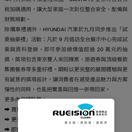
稅加碼適用，讓大型家庭一次到位整合安全、配備與
財務規劃。
除購車禮遇外，HYUNDAI 汽車於九月同步推出「試
乘抽豪禮」活動：凡於 9 月造訪全台展示中心完成試
乘與資料登錄，即可參加總價值超過 20 萬元的抽
獎，獎項包含東京雙人來回機票、旅遊券與頂級餐飲
集團餐券等多重好禮。期盼以更完整的展間體驗與更
有誠意的獎項設計，讓消費者在感受產品魅力與方案
彈性的同時，也能把驚喜與回憶一併帶回家。
更多內容請點擊：
➡️
買車不知從哪下手？購車趣告訴你
➡️
更多新車訊息盡在購車趣
➡️
即刻訂閱購車趣Youtube頻道