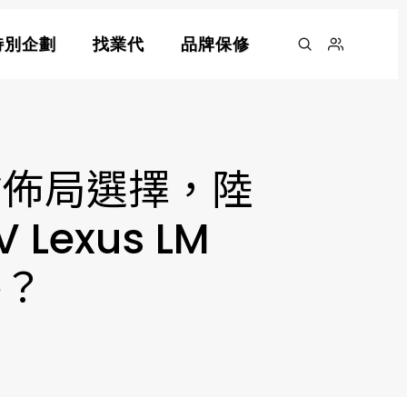
特別企劃
找業代
品牌保修
艙佈局選擇，陸
Lexus LM
嗎？