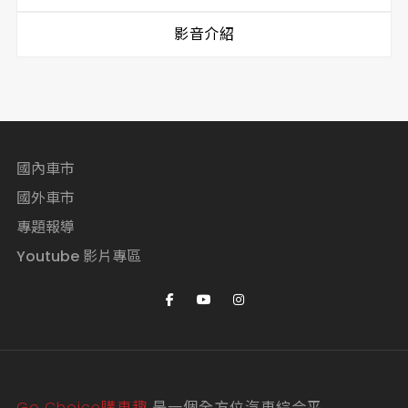
影音介紹
國內車市
國外車市
專題報導
Youtube 影片專區
Go Choice購車趣
是一個全方位汽車綜合平