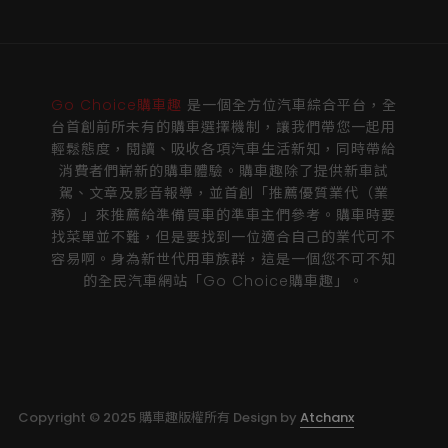
Go Choice購車趣
是一個全方位汽車綜合平台，全
台首創前所未有的購車選擇機制，讓我們帶您一起用
輕鬆態度，閱讀、吸收各項汽車生活新知，同時帶給
消費者們嶄新的購車體驗。購車趣除了提供新車試
駕、文章及影音報導，並首創「推薦優質業代（業
務）」來推薦給準備買車的準車主們參考。購車時要
找菜單並不難，但是要找到一位適合自己的業代可不
容易啊。身為新世代用車族群，這是一個您不可不知
的全民汽車網站「Go Choice購車趣」。
Copyright © 2025 購車趣版權所有 Design by
Atchanx