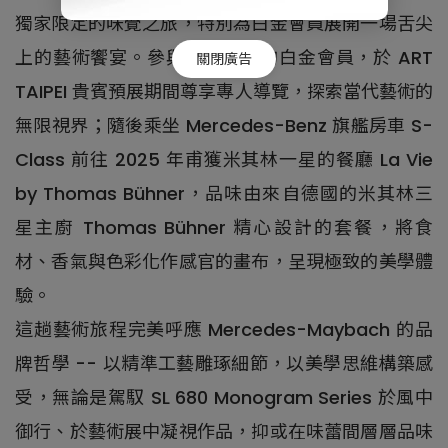
獨家限定的味覺之旅，特別為白金會員展開一場舌尖
上的藝術饗宴。參與本次行程的白金會員，於 ART
關閉廣告
TAIPEI 貴賓預展期間尊享專人導覽，探索當代藝術的
無限視界；隨後乘坐 Mercedes-Benz 旗艦房車 S-
Class 前往 2025 年甫獲米其林一星的餐廳 La Vie
by Thomas Bühner，品味由來自德國的米其林三
星主廚 Thomas Bühner 精心設計的套餐，將食
材、香氣與色彩化作感官的畫布，呈現極致的美學體
驗。
這趟藝術旅程完美呼應 Mercedes-Maybach 的品
牌哲學 -- 以精準工藝雕琢細節，以美學思維構築感
受，無論是駕馭 SL 680 Monogram Series 於風中
御行、於藝術展中凝視作品，抑或在味蕾間層層品味