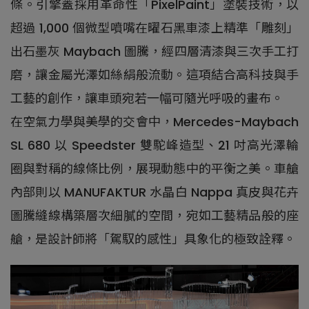
條。引擎蓋採用革命性「PixelPaint」塗裝技術，以
超過 1,000 個微型噴嘴在曜石黑車漆上精準「雕刻」
出石墨灰 Maybach 圖騰，經四層清漆與三次手工打
磨，讓金屬光澤如絲絹般流動。這項結合高科技與手
工藝的創作，讓車頭宛若一幅可隨光呼吸的畫布。
在空氣力學與美學的交會中，Mercedes-Maybach
SL 680 以 Speedster 雙駝峰造型、21 吋高光澤輪
圈與對稱的線條比例，展現動態中的平衡之美。車艙
內部則以 MANUFAKTUR 水晶白 Nappa 真皮與花卉
圖騰縫線構築層次細膩的空間，宛如工藝精品般的座
艙，是設計師將「駕馭的感性」具象化的極致詮釋。