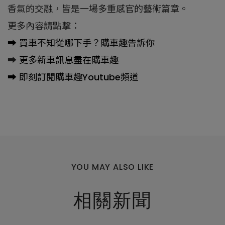
香氣的交融，皆是一場多重感官的藝術篇章。
更多內容請點擊：
➡️
買車不知從哪下手？購車趣告訴你
➡️
更多新車訊息盡在購車趣
➡️
即刻訂閱購車趣Youtube頻道
瀏覽人數：5872人
YOU MAY ALSO LIKE
相關新聞