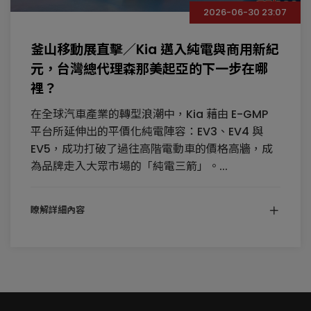
2026-06-30 23:07
釜山移動展直擊／Kia 邁入純電與商用新紀
元，台灣總代理森那美起亞的下一步在哪
裡？
在全球汽車產業的轉型浪潮中，Kia 藉由 E-GMP
平台所延伸出的平價化純電陣容：EV3、EV4 與
EV5，成功打破了過往高階電動車的價格高牆，成
為品牌走入大眾市場的「純電三箭」。...
瞭解詳細內容