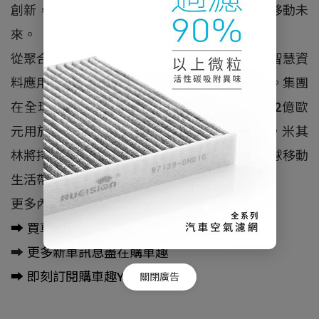
創新，不止於道路，而是延伸至更廣泛的永續移動未
來。
從聚合物開發、工藝工程、高科技材料技術到智慧資
料應用，創新始終是米其林集團的核心驅動力。集團
在全球擁有超過6000名研發人員，每年投入12億歐
元用於創新，並持有11000項有效專利。未來，米其
林將持續打造卓越的移動生活解決方案，為全球移動
生活帶來非凡體驗。
更多內容請點擊：
➡️
買車不知從哪下手？購車趣告訴你
➡️
更多新車訊息盡在購車趣
➡️
即刻訂閱購車趣Youtube頻道
關閉廣告
瀏覽人數：8336人