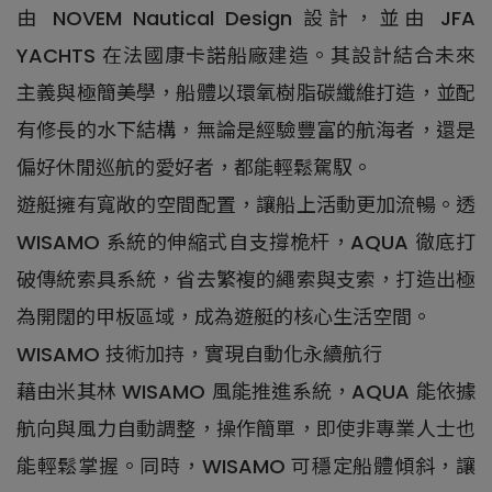
由 NOVEM Nautical Design 設計，並由 JFA
YACHTS 在法國康卡諾船廠建造。其設計結合未來
主義與極簡美學，船體以環氧樹脂碳纖維打造，並配
有修長的水下結構，無論是經驗豐富的航海者，還是
偏好休閒巡航的愛好者，都能輕鬆駕馭。
遊艇擁有寬敞的空間配置，讓船上活動更加流暢。透
WISAMO 系統的伸縮式自支撐桅杆，AQUA 徹底打
破傳統索具系統，省去繁複的繩索與支索，打造出極
為開闊的甲板區域，成為遊艇的核心生活空間。
WISAMO 技術加持，實現自動化永續航行
藉由米其林 WISAMO 風能推進系統，AQUA 能依據
航向與風力自動調整，操作簡單，即使非專業人士也
能輕鬆掌握。同時，WISAMO 可穩定船體傾斜，讓