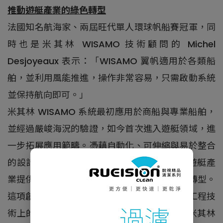
推動遊艇產業的綠色轉型
法國知名航海家、兩屆旺代單人環球帆船賽冠軍，同
時也是米其林 WISAMO 技術顧問的 Michel
Desjoyeaux 表示：「WISAMO 翼帆適用於各類船
舶，並利用風能推進，操作非常容易，只需啟動系統
並保持航向即可。」
米其林 WISAMO 系統最初應用於商船與專業船舶，
並經過嚴峻海況的驗證，如今首次進入遊艇領域，進
一步拓展應用範疇。憑藉自動化、可伸縮與易於整合
的設計，WISAMO 不僅提升航行體驗，更為遊艇產
業提供可行的低碳解決方案，加速產業的綠色轉型。
這項創新不僅展現米其林在聚合物複合材料與工程技
術上的實力，也再次體現品牌創新精神 —— 米其林