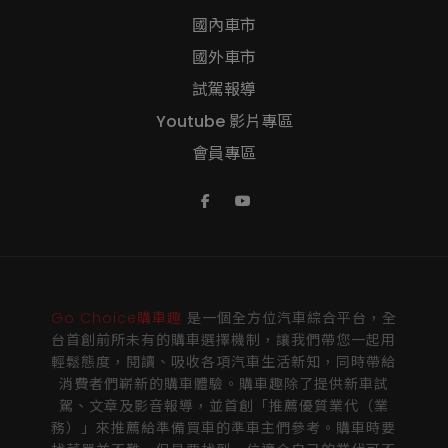
國內車市
國外車市
試駕報導
Youtube 影片專區
會員專區
Go Choice購車趣
是一個全方位汽車綜合平台，全
台首創前所未有的購車選擇機制，讓我們帶您一起用
輕鬆態度，閱讀、吸收各項汽車生活新知，同時帶給
消費者們嶄新的購車體驗。購車趣除了提供新車試
駕、文章及影音報導，並首創「推薦優質業代（業
務）」來推薦給準備買車的準車主們參考。購車時要