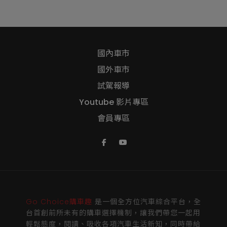
國內車市
國外車市
試駕報導
Youtube 影片專區
會員專區
Go Choice購車趣
是一個全方位汽車綜合平台，全
台首創前所未有的購車選擇機制，讓我們帶您一起用
輕鬆態度，閱讀、吸收各項汽車生活新知，同時帶給