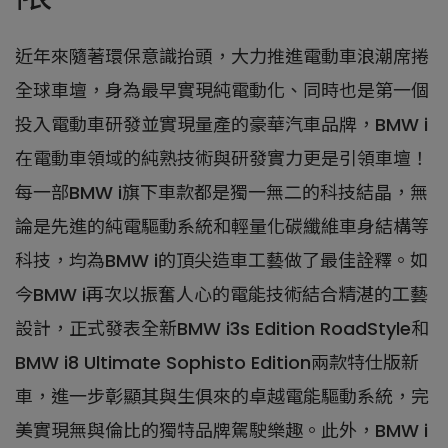
近年來隨著環保意識抬頭，大力推進電動車浪潮席捲
全球車壇，身為最早實現純電動化、同時也是第一個
投入電動車研發並實現量產的豪華汽車品牌，BMW i
在電動車領域的純熟技術與研發實力更是引領車壇！
每一部BMW i旗下車款都是獨一無二的科技結晶，無
論是先進的純電驅動系統和輕量化碳纖維車身結構等
科技，均為BMW i的頂尖造車工藝做了最佳詮釋。如
今BMW i再次以振奮人心的電能技術結合精湛的工藝
設計，正式發表全新BMW i3s Edition RoadStyle和
BMW i8 Ultimate Sophisto Edition兩款特仕版新
車，進一步彰顯其與生俱來的卓越電能驅動系統，完
美實現無與倫比的獨特品牌駕駛樂趣。此外，BMW i