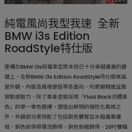
純電風尚我型我速 全新
BMW i3s Edition
RoadStyle特仕版
建構在BMW i3s純電車型原本就已十分卓越優異的基
礎上，全新BMW i3s Edition RoadStyle特仕版無論
是外觀、內裝及風格營造等各面向，均更顯精進且散
發動感魅力，除了車身塗裝採用「Fluid Black流體黑
色」的單一車色選擇，塑造出鮮明的個性化風格之
外，外觀部分更搭配了包括銅色雙腎型水箱護罩邊
框、銅色前保桿導流飾條、銅色側裙飾條、20吋雙輻