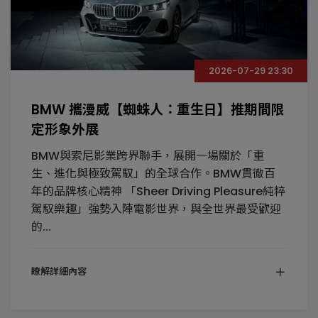
2026-07-29 23:30
BMW 攜漫威【蜘蛛人：重生日】推期間限
定形象外展
BMW與索尼影業跨界聯手，展開一場關於「重
生、進化與極致駕馭」的全球合作。BMW貫徹百
年的品牌核心精神 「Sheer Driving Pleasure純粹
駕馭樂趣」強勢入陣電影世界，與全世界最受歡迎
的...
瞭解詳細內容