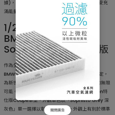
據)，足以滿足所有日常使用需求，同時盡情享受充
滿能量的駕乘樂趣。
1/200珍稀席次 全新
BMW i8 Ultimate
Sophisto Edition特仕版
作為全球銷售最佳的插電式油電混合動力跑車，
BMW i8車系以極具未來感的前衛設計和車格設定，
為新世代跑車勾勒出嶄新樣貌，提前實現未來的無限
可能。全新BMW i8 Ultimate Sophisto Edition特
仕版Coupé車型，外觀車色以「Sophisto Grey 深
灰色」單一選擇以彰顯其獨特性，外觀上有別於標準
關閉廣告