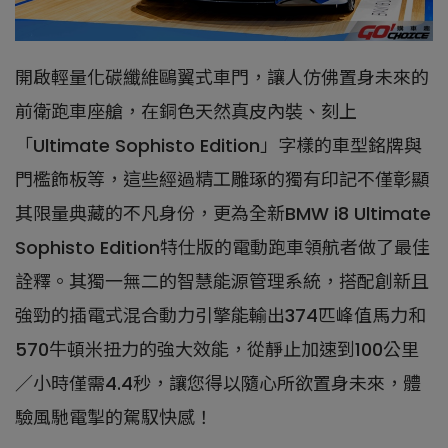
開啟輕量化碳纖維鷗翼式車門，讓人仿佛置身未來的
前衛跑車座艙，在銅色天然真皮內裝、刻上
「Ultimate Sophisto Edition」字樣的車型銘牌與
門檻飾板等，這些經過精工雕琢的獨有印記不僅彰顯
其限量典藏的不凡身份，更為全新BMW i8 Ultimate
Sophisto Edition特仕版的電動跑車領航者做了最佳
詮釋。其獨一無二的智慧能源管理系統，搭配創新且
強勁的插電式混合動力引擎能輸出374匹峰值馬力和
570牛頓米扭力的強大效能，從靜止加速到100公里
／小時僅需4.4秒，讓您得以隨心所欲置身未來，體
驗風馳電掣的駕馭快感！