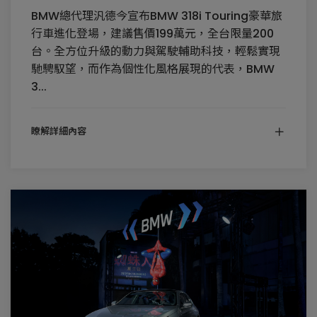
BMW總代理汎德今宣布BMW 318i Touring豪華旅
行車進化登場，建議售價199萬元，全台限量200
台。全方位升級的動力與駕駛輔助科技，輕鬆實現
馳騁馭望，而作為個性化風格展現的代表，BMW
3...
瞭解詳細內容