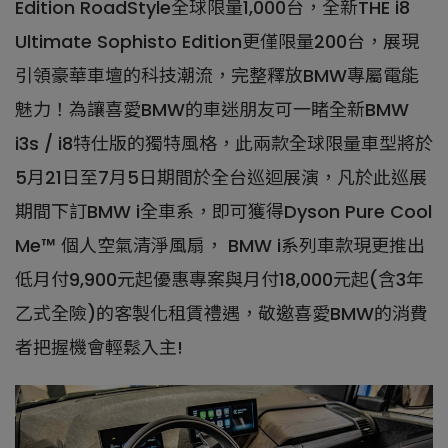
Edition RoadStyle全球限量1,000台，全新THE i8
Ultimate Sophisto Edition更僅限量200台，展現
引領豪華車壇的科技潮流，完整釋放BMW專屬電能
魅力！為讓喜愛BMW的車迷朋友可一睹全新BMW
i3s / i8特仕版的獨特風格，此兩款全球限量車型將於
5月21日至7月5日期間於全台巡迴展演，凡於此巡展
期間下訂BMW i全車系，即可獲得Dyson Pure Cool
Me™ 個人空氣清淨風扇， BMW i系列車款現更推出
低月付9,900元起優惠專案與月付18,000元起(含3年
乙式全險)的客製化租賃禮遇，敬邀喜愛BMW的消費
者把握機會輕鬆入主!