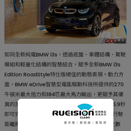
如同全新純電BMW i3s，透過底盤、車體結構、駕駛
模組和輕量化結構的智慧結合，賦予全新BMW i3s
Edition RoadStyle特仕版絕佳的動態表現。動力方
面，BMW eDrive智慧型電能驅動科技所提供的270
牛頓米最大扭力和184匹最大馬力輸出，更賦予其優
異的加速性能，從靜止加速到時速100公里僅需6.9秒
即可完成，極速高達160公里／小時，最遠純電行駛
距離則可達285公里(WLTP測試規範下所測得之數