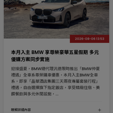
2026-08-06 13:53
本月入主 BMW 享尊榮豪華五星假期 多元
優購方案同步實施
迎接盛夏，BMW總代理汎德限時推出「BMW仲夏
禮遇」全車系尊榮購車優惠，本月入主BMW全車
系，即享「晶華酒店集團三天兩夜專屬套裝行程」
禮遇，自由選擇旗下指定飯店，享受精緻住宿、美
饌餐飲與多元休閒設施，...
瞭解詳細內容