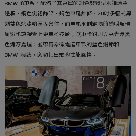
BMW i8車系，配備了其專屬的銅色雙腎型水箱護罩
邊框、銅色側裙飾條、銅色車尾飾條、20吋多輻式黑
銅雙色烤漆輪圈等套件，而車尾兩側耀眼的透明玻璃
尾燈也讓視覺上更具科技感；煞車卡鉗則以高光澤黑
色烤漆處理，並帶有象徵電能車款的藍色細節和
BMW i標誌，突顯其出眾的性能風格。